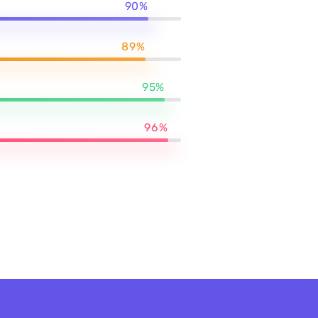
90%
89%
95%
96%