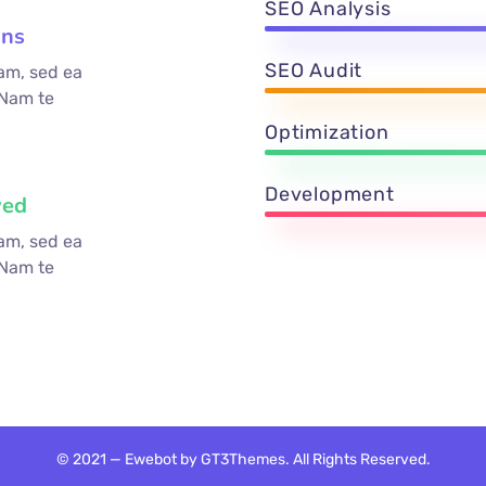
SEO Analysis
ons
SEO Audit
am, sed ea
 Nam te
Optimization
Development
ved
am, sed ea
 Nam te
© 2021 — Ewebot by GT3Themes. All Rights Reserved.