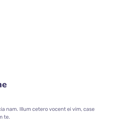
me
a nam. Illum cetero vocent ei vim, case
m te.