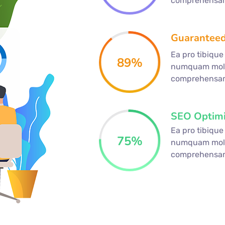
comprehensa
Guaranteed
Ea pro tibiqu
89
%
numquam mole
comprehensa
SEO Optimi
Ea pro tibiqu
75
%
numquam mole
comprehensa