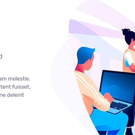
d
am molestie.
nt fuisset,
ne delenit