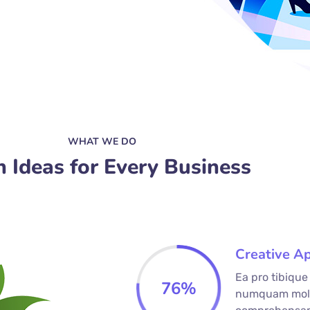
WHAT WE DO
h Ideas for Every Business
Creative A
Ea pro tibiqu
76
%
numquam mole