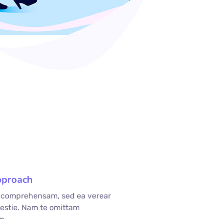
pproach
e comprehensam, sed ea verear
stie. Nam te omittam