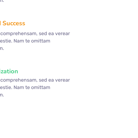
m.
 Success
e comprehensam, sed ea verear
stie. Nam te omittam
m.
zation
e comprehensam, sed ea verear
stie. Nam te omittam
m.